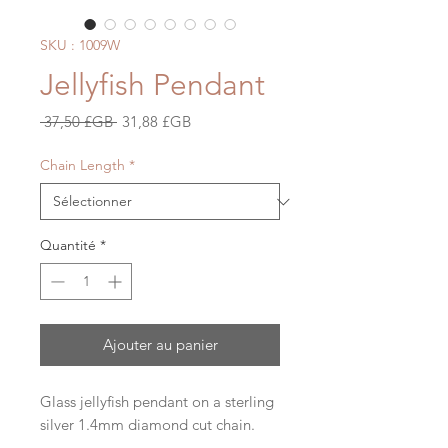
SKU : 1009W
Jellyfish Pendant
Prix
Prix
 37,50 £GB 
31,88 £GB
original
promotionnel
Chain Length
*
Quantité
*
Ajouter au panier
Glass jellyfish pendant on a sterling
silver 1.4mm diamond cut chain.