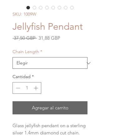
SKU: 1009W
Jellyfish Pendant
Precio
Precio
 37,50 GBP 
31,88 GBP
de
oferta
Chain Length
*
Cantidad
*
Agregar al carrito
Glass jellyfish pendant on a sterling
silver 1.4mm diamond cut chain.